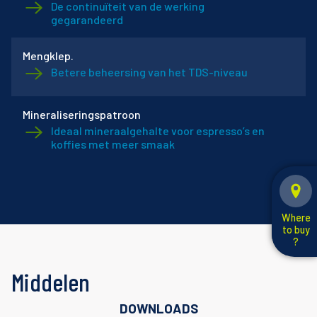
De continuïteit van de werking
gegarandeerd
Mengklep.
Betere beheersing van het TDS-niveau
Mineraliseringspatroon
Ideaal mineraalgehalte voor espresso’s en
koffies met meer smaak
Where
to buy
?
Middelen
DOWNLOADS