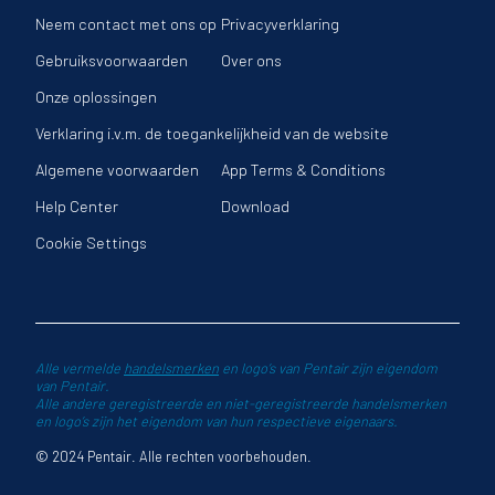
Neem contact met ons op
Privacyverklaring
Gebruiksvoorwaarden
Over ons
Onze oplossingen
Verklaring i.v.m. de toegankelijkheid van de website
Algemene voorwaarden
App Terms & Conditions
Help Center
Download
Cookie Settings
Alle vermelde
handelsmerken
en logo’s van Pentair zijn eigendom
van Pentair.
Alle andere geregistreerde en niet-geregistreerde handelsmerken
en logo’s zijn het eigendom van hun respectieve eigenaars.
© 2024 Pentair. Alle rechten voorbehouden.
llende acties weergeven