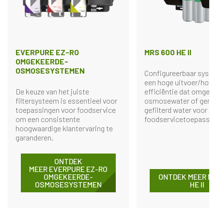
EVERPURE EZ-RO
MRS 600 HE II
OMGEKEERDE-
OSMOSESYSTEMEN
Configureerbaar syst
een hoge uitvoer/hoge
De keuze van het juiste
efficiëntie dat omgek
filtersysteem is essentieel voor
osmosewater of geme
toepassingen voor foodservice
gefilterd water voor m
om een consistente
foodservicetoepassing
hoogwaardige klantervaring te
garanderen.
ONTDEK
MEER EVERPURE EZ-RO
OMGEKEERDE-
ONTDEK MEER MR
OSMOSESYSTEMEN
HE II