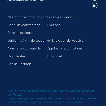
Neem contact met ons op
Privacyverklaring
Gebruiksvoorwaarden
Over ons
Onze oplossingen
Verklaring i.v.m. de toegankelijkheid van de website
Algemene voorwaarden
App Terms & Conditions
Help Center
Download
Cookie Settings
Alle vermelde
handelsmerken
en logo’s van Pentair zijn eigendom
van Pentair.
Alle andere geregistreerde en niet-geregistreerde handelsmerken
en logo’s zijn het eigendom van hun respectieve eigenaars.