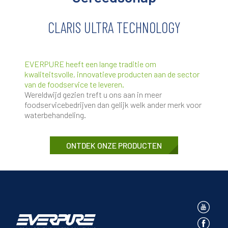
CLARIS ULTRA TECHNOLOGY
EVERPURE heeft een lange traditie om
kwaliteitsvolle, innovatieve producten aan de sector
van de foodservice te leveren.
Wereldwijd gezien treft u ons aan in meer
foodservicebedrijven dan gelijk welk ander merk voor
waterbehandeling.
ONTDEK ONZE PRODUCTEN