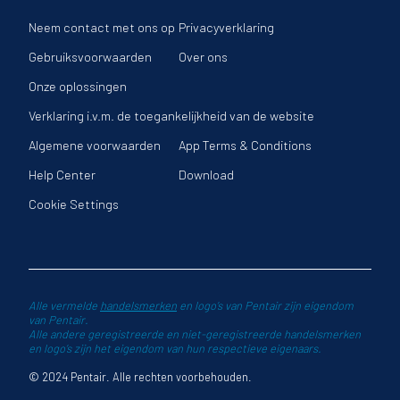
Neem contact met ons op
Privacyverklaring
Gebruiksvoorwaarden
Over ons
Onze oplossingen
Verklaring i.v.m. de toegankelijkheid van de website
Algemene voorwaarden
App Terms & Conditions
Help Center
Download
Cookie Settings
Alle vermelde
handelsmerken
en logo’s van Pentair zijn eigendom
van Pentair.
Alle andere geregistreerde en niet-geregistreerde handelsmerken
en logo’s zijn het eigendom van hun respectieve eigenaars.
© 2024 Pentair. Alle rechten voorbehouden.
llende acties weergeven