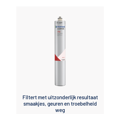
Maximum Flow (lpm)
Application
Brand
Industry
Filtert met uitzonderlijk resultaat
smaakjes, geuren en troebelheid
weg