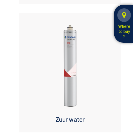
Where
to buy
?
Zuur water