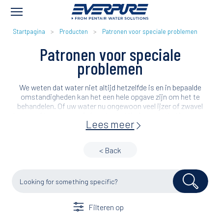
KRUIMELPAD
Startpagina
Producten
Patronen voor speciale problemen
Patronen voor speciale
problemen
We weten dat water niet altijd hetzelfde is en in bepaalde
omstandigheden kan het een hele opgave zijn om het te
behandelen. Of uw water nu ongewoon veel ijzer of zwavel
bevat, of het erg zuur is (een lage pH) of erg troebel is en een
Lees meer
vreemde smaak en geur heeft, onze patronen om speciale
problemen op te lossen, zullen elke druppel de kwaliteit
bezorgen die u nodig heeft.
< Back
Filteren op