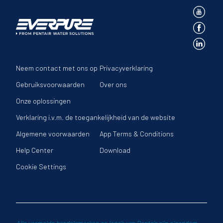
Neem contact met ons op
Privacyverklaring
Gebruiksvoorwaarden
Over ons
Onze oplossingen
Verklaring i.v.m. de toegankelijkheid van de website
Algemene voorwaarden
App Terms & Conditions
Help Center
Download
Cookie Settings
Alle vermelde
handelsmerken
en logo’s van Pentair zijn eigendom