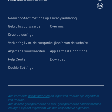
Neem contact met ons op
Privacyverklaring
Gebruiksvoorwaarden
Over ons
Onze oplossingen
Verklaring i.v.m. de toegankelijkheid van de website
Algemene voorwaarden
App Terms & Conditions
Help Center
Download
Cookie Settings
Alle vermelde
handelsmerken
en logo’s van Pentair zijn eigendom
van Pentair.
Alle andere geregistreerde en niet-geregistreerde handelsmerken
en logo’s zijn het eigendom van hun respectieve eigenaars.