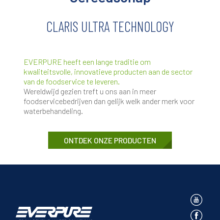
CLARIS ULTRA TECHNOLOGY
EVERPURE heeft een lange traditie om
kwaliteitsvolle, innovatieve producten aan de sector
van de foodservice te leveren.
Wereldwijd gezien treft u ons aan in meer
foodservicebedrijven dan gelijk welk ander merk voor
waterbehandeling.
ONTDEK ONZE PRODUCTEN