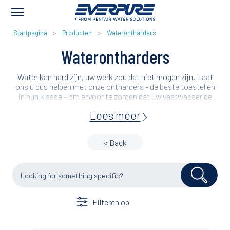
KRUIMELPAD
Startpagina
Producten
Waterontharders
Waterontharders
Water kan hard zijn, uw werk zou dat niet mogen zijn. Laat
ons u dus helpen met onze ontharders - de beste toestellen
in hun klasse - om ervoor te zorgen dat uw vaatwasser de
best mogelijke resultaten levert en tegelijk tegen
Lees meer
kalkaanslag beschermd wordt.
< Back
Filteren op
Application
Brand
Industry