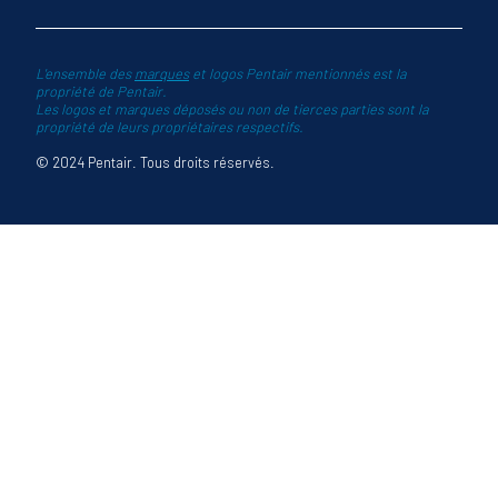
L'ensemble des
marques
et logos Pentair mentionnés est la
propriété de Pentair.
Les logos et marques déposés ou non de tierces parties sont la
propriété de leurs propriétaires respectifs.
© 2024 Pentair. Tous droits réservés.