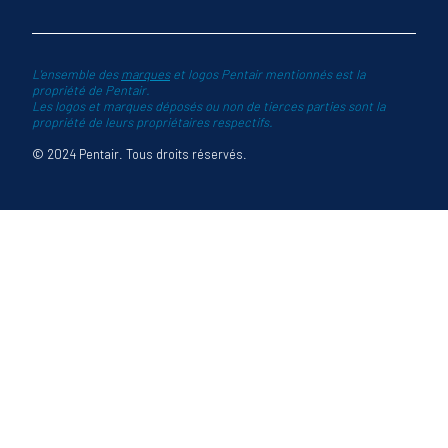
L'ensemble des
marques
et logos Pentair mentionnés est la
propriété de Pentair.
Les logos et marques déposés ou non de tierces parties sont la
propriété de leurs propriétaires respectifs.
© 2024 Pentair. Tous droits réservés.