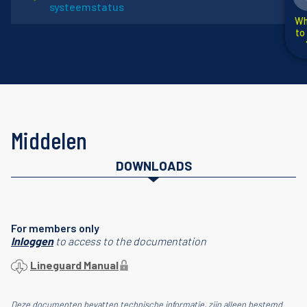
systeemstatus
Wh
to
Middelen
DOWNLOADS
For members only
Inloggen
to access to the documentation
Lineguard Manual
Deze documenten bevatten technische informatie, zijn alleen bestemd