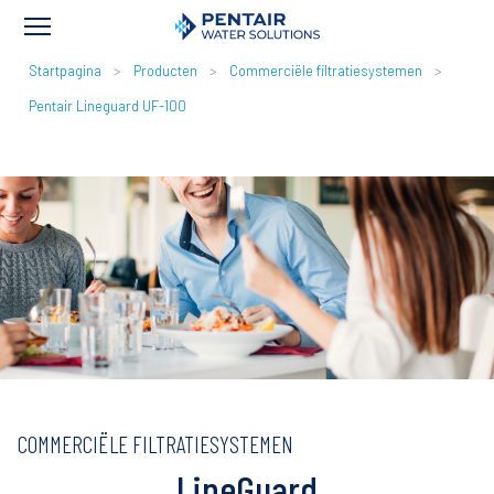
KRUIMELPAD
Startpagina
Producten
Commerciële filtratiesystemen
Pentair Lineguard UF-100
COMMERCIËLE FILTRATIESYSTEMEN
LineGuard