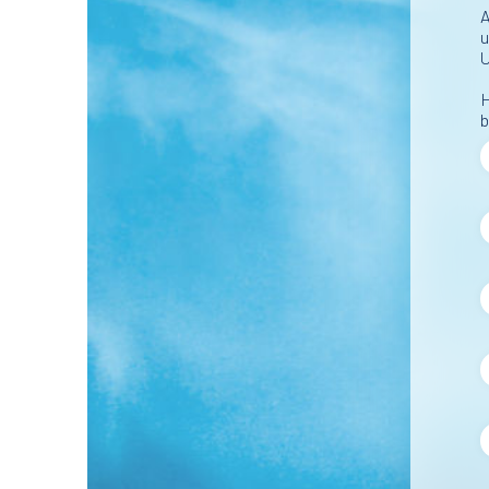
A
u
U
H
b