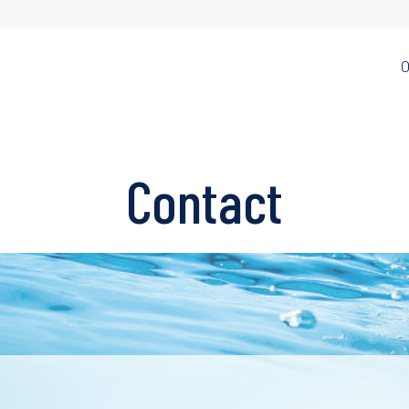
O
Home Water
Water
oodservice
Treatment
Disposal
Contact