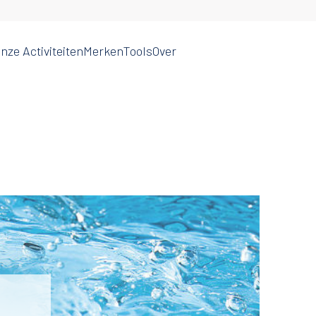
nze Activiteiten
Merken
Tools
Over
Water
Agricultural Spray Nozzles &
Supply
Pumps