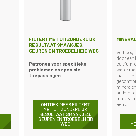
FILTERT MET UITZONDERLIJK
MINERAL
RESULTAAT SMAAKJES,
GEUREN EN TROEBELHEID WEG
Verhoogt 
door een 
Patronen voor specifieke
calcium-
problemen en speciale
water met
toepassingen
laag TDS-
gecontrol
mineralen
andere to
mate van 
een o
ONTDEK MEER FILTERT
MET UITZONDERLIJK
RESULTAAT SMAAKJES,
GEUREN EN TROEBELHEID
WEG
ME