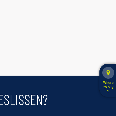
Where
to buy
?
ESLISSEN?