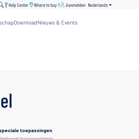
Help Center
Where to buy ?
Aanmelden
Nederlands
Aanvullende ac
schap
Download
Nieuws & Events
el
 speciale toepassingen
 elimineert in toepassingen