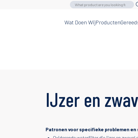
Wat Doen Wij
Producten
Gereed
IJzer en zwav
Patronen voor specifieke problemen en
Oxiderende waterfilter die ijzer en zwavel