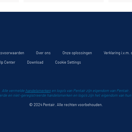
ksvoorwaarden
Over ons
Onze oplossingen
Verklaring i.v.m.
lp Center
Download
Cookie Settings
Alle vermelde
handelsmerken
en logo’s van Pentair zijn eigendom van Pentair.
erde en niet-geregistreerde handelsmerken en logo’s zijn het eigendom van hun
© 2024 Pentair. Alle rechten voorbehouden.