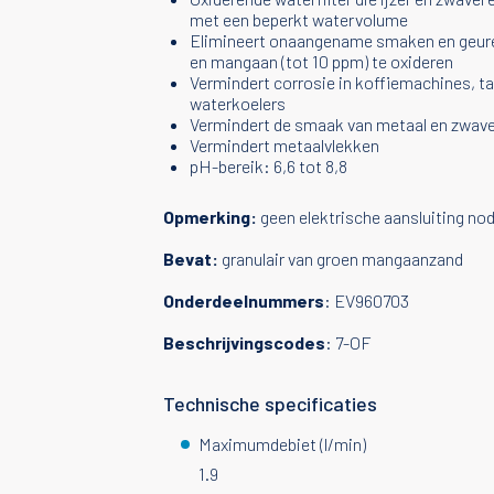
met een beperkt watervolume
Elimineert onaangename smaken en geuren
en mangaan (tot 10 ppm) te oxideren
Vermindert corrosie in koffiemachines, ta
waterkoelers
Vermindert de smaak van metaal en zwavel 
Vermindert metaalvlekken
pH-bereik: 6,6 tot 8,8
Opmerking:
geen elektrische aansluiting nod
Bevat:
granulair van groen mangaanzand
Onderdeelnummers
: EV960703
Beschrijvingscodes
: 7-OF
Technische specificaties
Maximumdebiet (l/min)
1.9