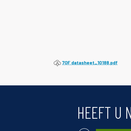
7OF datasheet_10188.pdf
HEEFT U 