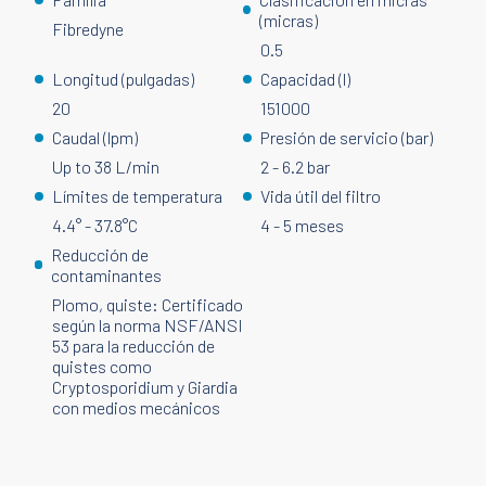
(micras)
Fibredyne
0.5
Longitud (pulgadas)
Capacidad (l)
20
151000
Caudal (lpm)
Presión de servicio (bar)
Up to 38 L/min
2 - 6.2 bar
Límites de temperatura
Vida útil del filtro
4.4° - 37.8°C
4 - 5 meses
Reducción de
contaminantes
Plomo, quiste: Certificado
según la norma NSF/ANSI
53 para la reducción de
quistes como
Cryptosporidium y Giardia
con medios mecánicos