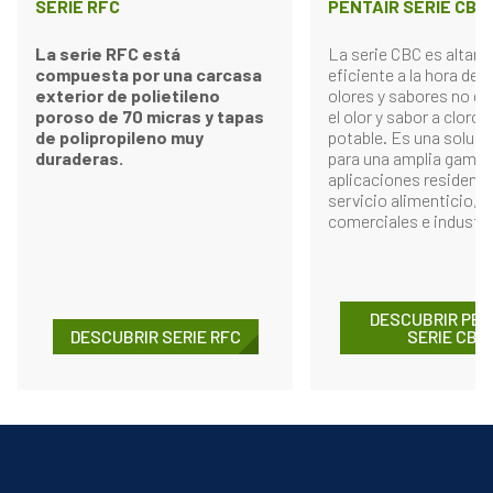
SERIE RFC
PENTAIR SERIE CBC
La serie RFC está
La serie CBC es altam
compuesta por una carcasa
eficiente a la hora de r
exterior de polietileno
olores y sabores no d
poroso de 70 micras y tapas
el olor y sabor a cloro 
de polipropileno muy
potable. Es una soluci
duraderas.
para una amplia gama 
aplicaciones residenci
servicio alimenticio,
comerciales e industri
DESCUBRIR PEN
DESCUBRIR SERIE RFC
SERIE CBC