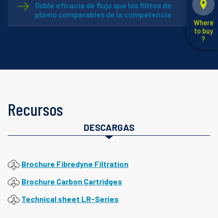
Doble eficacia de flujo que los filtros de
plomo comparables de la competencia
Where
to buy
?
Recursos
DESCARGAS
Brochure Fibredyne Filtration
Brochure Carbon Cartridges
Technical sheet LR-Series