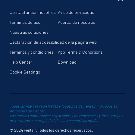
Contactar con nosotros
Aviso de privacidad
Términos de uso
Acerca de nosotros
Nuestras soluciones
Declaración de accesibilidad de la página web
Términos y condiciones
App Terms & Conditions
Help Center
Download
Cookie Settings
Todas las
marcas registradas
y logotipos de Pentair indicados son
propiedad de Pentair.
Las marcas comerciales registradas y no registradas y los logotipos
de terceros son propiedad de sus respectivos dueños.
© 2024 Pentair. Todos los derechos reservados.
adicional de acciones