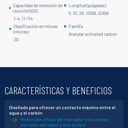
Capacidad de retención de
Longitud (pulgadas)
cloro (lx1000)
5
10
20
10BB
20BB
1-4
11-114
Clasificación en micras
Familia
(micras)
Granular activated carbon
20
CARACTERÍSTICAS Y BENEFICIOS
Diseñado para ofrecer un contacto máximo entre el
agua y el carbón
Reducción eficaz del mal sabor y los olores,
así como del sabor y olor a cloro