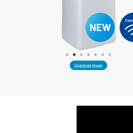
Download image
Generic
Content