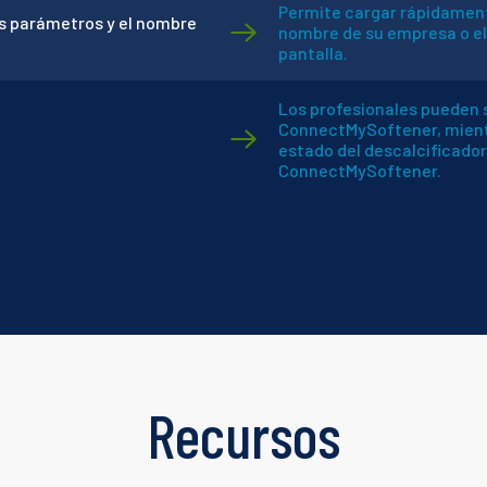
Permite cargar rápidament
os parámetros y el nombre
nombre de su empresa o el
pantalla.
Los profesionales pueden s
ConnectMySoftener, mientra
estado del descalcificador,
ConnectMySoftener.
Recursos