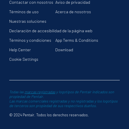
Contactar con nosotros
Aviso de privacidad
Términos de uso
Acerca de nosotros
Nuestras soluciones
Declaración de accesibilidad de la página web
Términos y condiciones
App Terms & Conditions
Help Center
Download
Cookie Settings
Todas las
marcas registradas
y logotipos de Pentair indicados son
propiedad de Pentair.
Las marcas comerciales registradas y no registradas y los logotipos
de terceros son propiedad de sus respectivos dueños.
© 2024 Pentair. Todos los derechos reservados.
adicional de acciones