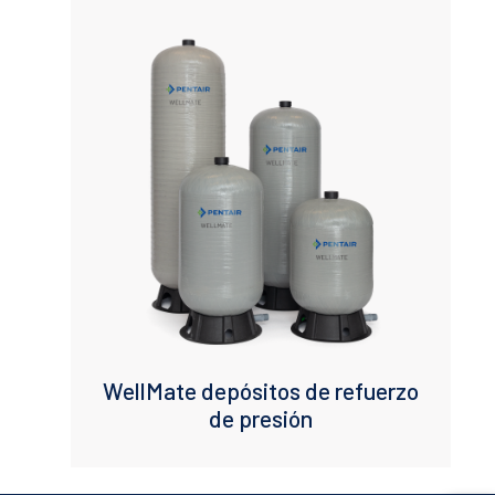
en el agua.
Los depósitos WellMate están certificados con el sello CE y
NSF/ANSI y están totalmente libres de plomo.
WellMate depósitos de refuerzo
de presión