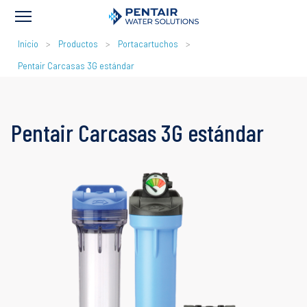
RUTA
Inicio
Productos
Portacartuchos
DE
Pentair Carcasas 3G estándar
NAVEGACIÓN
Pentair Carcasas 3G estándar