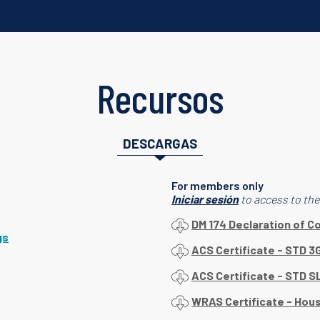
Recursos
DESCARGAS
For members only
Iniciar sesión
to access to th
DM 174 Declaration of C
gs
ACS Certificate - STD 3
ACS Certificate - STD S
WRAS Certificate - Hous