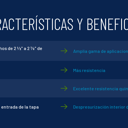
ACTERÍSTICAS Y BENEFI
 de 2 1⁄2" a 2 7⁄8" de
Amplia gama de aplicacio
Más resistencia
Excelente resistencia quí
 entrada de la tapa
Despresurización interior d