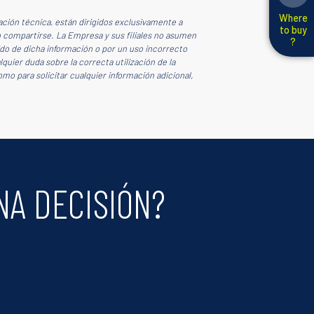
Where
ión técnica, están dirigidos exclusivamente a
to buy
n compartirse. La Empresa y sus filiales no asumen
?
ido de dicha información o por un uso incorrecto
quier duda sobre la correcta utilización de la
o para solicitar cualquier información adicional,
NA DECISIÓN?