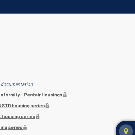
e documentation
onformity - Pentair Housings
G STD housing series
L housing series
ing series