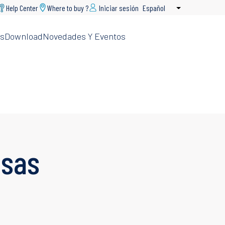
Help Center
Where to buy ?
Iniciar sesión
Español
Lista adicional
s
Download
Novedades Y Eventos
asas