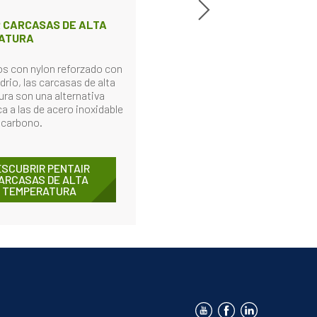
 CARCASAS DE ALTA
ATURA
s con nylon reforzado con
idrio, las carcasas de alta
ra son una alternativa
 a las de acero inoxidable
l carbono.
ESCUBRIR PENTAIR
ARCASAS DE ALTA
TEMPERATURA