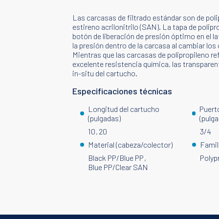
Las carcasas de filtrado estándar son de poli
estireno acrilonitrilo (SAN). La tapa de polip
botón de liberación de presión óptimo en el lat
la presión dentro de la carcasa al cambiar los 
Mientras que las carcasas de polipropileno r
excelente resistencia química, las transparen
in-situ del cartucho.
Especificaciones técnicas
Longitud del cartucho
Puert
(pulgadas)
(pulg
10
20
3/4
Material (cabeza/colector)
Famil
Black PP/Blue PP
Polyp
Blue PP/Clear SAN