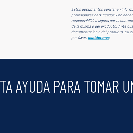
Estos documentos contienen informac
profesionales certificados y no debe
responsabilidad alguna por el conten
de la misma o del producto. Ante cual
documentación o del producto, así com
por favor,
contáctenos
.
TA AYUDA PARA TOMAR U