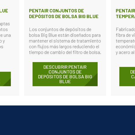
BLUE
PENTAIR CONJUNTOS DE
PENTAIR
DEPÓSITOS DE BOLSA BIG BLUE
TEMPER
aptas
ntos
Los conjuntos de depósitos de
Fabricado
te una
bolsa Big Blue están diseñados para
fibra de v
o y
mantener el sistema de tratamiento
temperatu
os
con flujos más largos reduciendo el
económica
tiempo de cambio del filtro de bolsa.
y acero a
DESCUBRIR PENTAIR
CONJUNTOS DE
D
DEPÓSITOS DE BOLSA BIG
C
E
BLUE