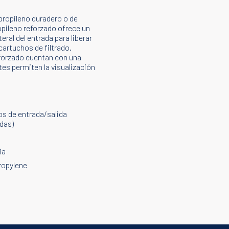
propileno duradero o de
ropileno reforzado ofrece un
eral del entrada para liberar
cartuchos de filtrado.
eforzado cuentan con una
tes permiten la visualización
os de entrada/salida
adas)
ia
ropylene