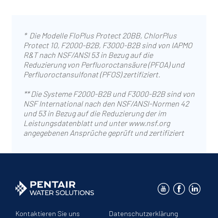
* Die Modelle FloPlus Protect 20BB, ChlorPlus
Protect 10, F2000-B2B, F3000-B2B sind von IAPMO
R&T nach NSF/ANSI 53 in Bezug auf die
Reduzierung von Perfluoroctansäure (PFOA) und
Perfluoroctansulfonat (PFOS) zertifiziert.
** Die Systeme F2000-B2B und F3000-B2B sind von
NSF International nach den NSF/ANSI-Normen 42
und 53 in Bezug auf die Reduzierung der im
Leistungsdatenblatt und unter www.nsf.org
angegebenen Ansprüche geprüft und zertifiziert
Kontaktieren Sie uns
Datenschutzerklärung