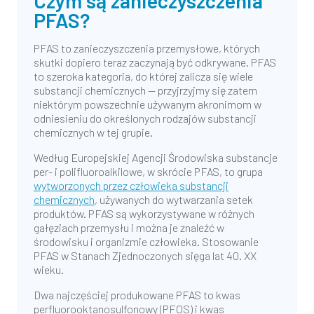
Czym są zanieczyszczenia
PFAS?
PFAS to zanieczyszczenia przemysłowe, których
skutki dopiero teraz zaczynają być odkrywane. PFAS
to szeroka kategoria, do której zalicza się wiele
substancji chemicznych — przyjrzyjmy się zatem
niektórym powszechnie używanym akronimom w
odniesieniu do określonych rodzajów substancji
chemicznych w tej grupie.
Według Europejskiej Agencji Środowiska substancje
per- i polifluoroalkilowe, w skrócie PFAS, to grupa
wytworzonych przez człowieka substancji
chemicznych
, używanych do wytwarzania setek
produktów. PFAS są wykorzystywane w różnych
gałęziach przemysłu i można je znaleźć w
środowisku i organizmie człowieka. Stosowanie
PFAS w Stanach Zjednoczonych sięga lat 40. XX
wieku.
Dwa najczęściej produkowane PFAS to kwas
perfluorooktanosulfonowy (PFOS) i kwas