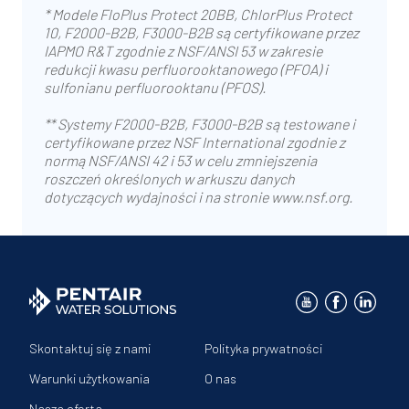
* Modele FloPlus Protect 20BB, ChlorPlus Protect
10, F2000-B2B, F3000-B2B są certyfikowane przez
IAPMO R&T zgodnie z NSF/ANSI 53 w zakresie
redukcji kwasu perfluorooktanowego (PFOA) i
sulfonianu perfluorooktanu (PFOS).
** Systemy F2000-B2B, F3000-B2B są testowane i
certyfikowane przez NSF International zgodnie z
normą NSF/ANSI 42 i 53 w celu zmniejszenia
roszczeń określonych w arkuszu danych
dotyczących wydajności i na stronie www.nsf.org.
Skontaktuj się z nami
Polityka prywatności
Warunki użytkowania
O nas
Nasza oferta