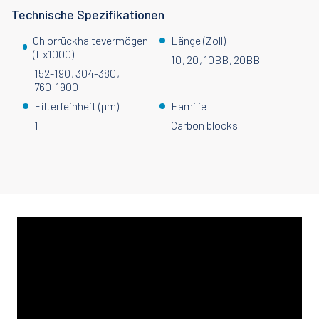
Technische Spezifikationen
Chlorrückhaltevermögen
Länge (Zoll)
(Lx1000)
10
20
10BB
20BB
152-190
304-380
760-1900
Filterfeinheit (µm)
Familie
1
Carbon blocks
Generic
Content