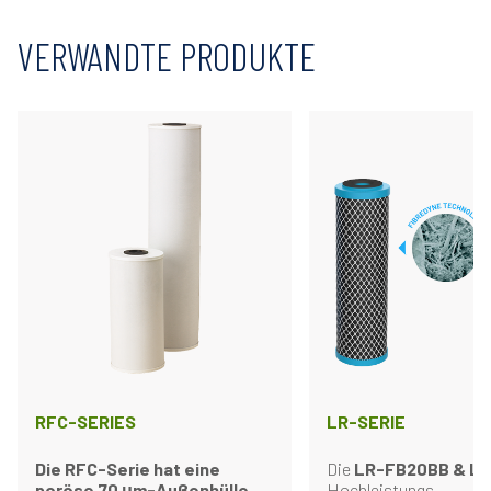
VERWANDTE PRODUKTE
RFC-SERIES
LR-SERIE
Die RFC-Serie hat eine
Die
LR-FB20BB & LR
poröse 70 μm-Außenhülle
Hochleistungs-