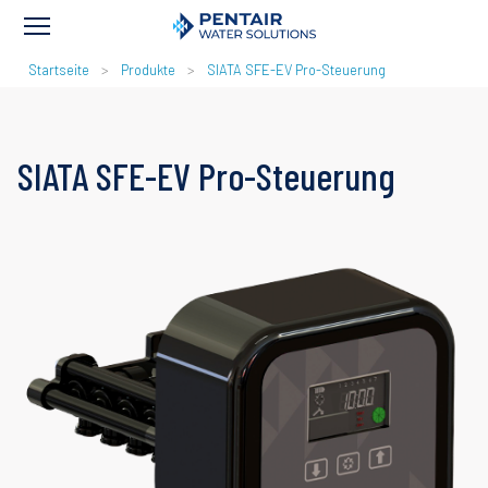
PFADNAVIGATION
Startseite
Produkte
SIATA SFE-EV Pro-Steuerung
SIATA SFE-EV Pro-Steuerung