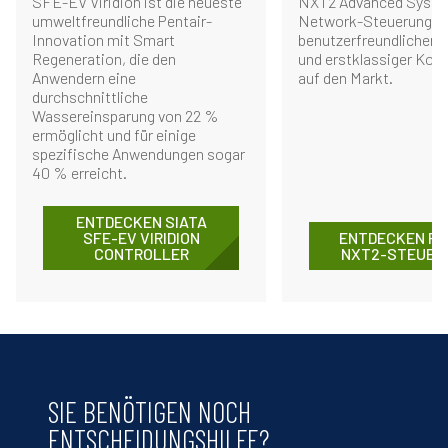
SFE-EV Viridion ist die neueste
NXT2 Advanced Syst
umweltfreundliche Pentair-
Network-Steuerung m
Innovation mit Smart
benutzerfreundlichen 
Regeneration, die den
und erstklassiger Konn
Anwendern eine
auf den Markt.
durchschnittliche
Wassereinsparung von 22 %
ermöglicht und für einige
spezifische Anwendungen sogar
40 % erreicht.
ENTDECKEN SIATA
SFE-EV VIRIDION
ENTDECKEN FL
CONTROLLER
NXT2-STEUER
SIE BENÖTIGEN NOCH
ENTSCHEIDUNGSHILFE?