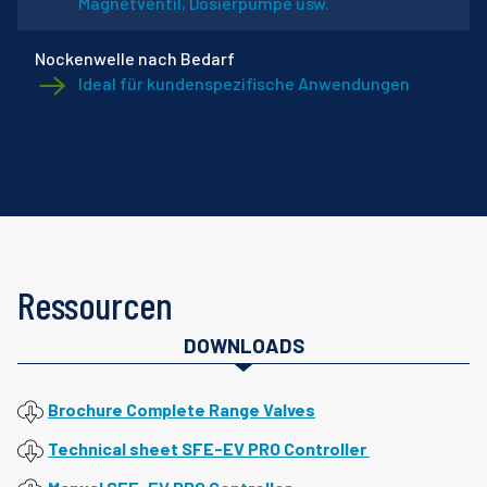
Magnetventil, Dosierpumpe usw.
Nockenwelle nach Bedarf
Ideal für kundenspezifische Anwendungen
Ressourcen
DOWNLOADS
Brochure Complete Range Valves
Technical sheet SFE-EV PRO Controller