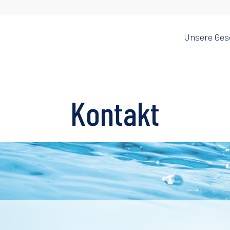
Unsere Ges
Home Water
Water
oodservice
Treatment
Disposal
Kontakt