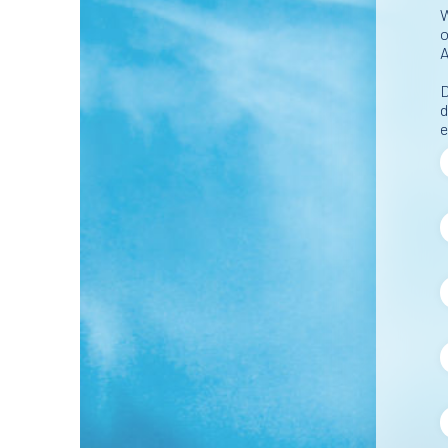
W
o
A
D
d
e