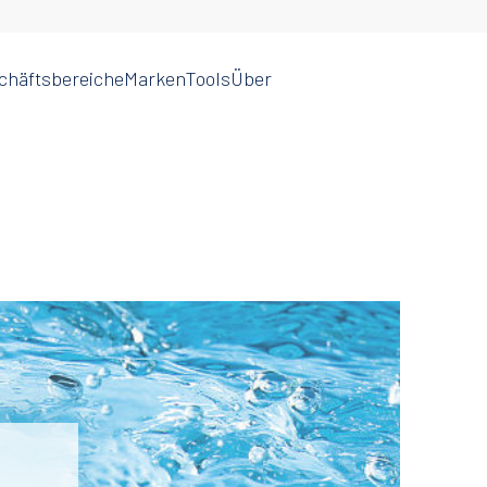
chäftsbereiche
Marken
Tools
Über
Water
Agricultural Spray Nozzles &
Supply
Pumps