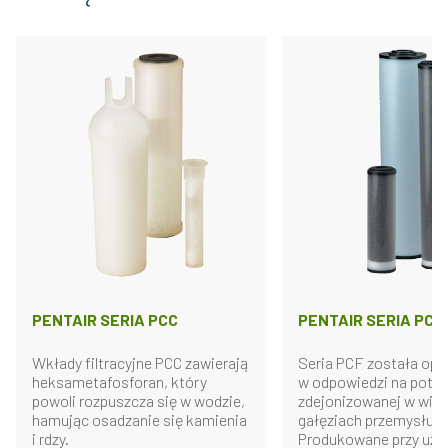
PENTAIR SERIA PCC
PENTAIR SERIA PCF
Wkłady filtracyjne PCC zawierają
Seria PCF została op
heksametafosforan, który
w odpowiedzi na potr
powoli rozpuszcza się w wodzie,
zdejonizowanej w wiel
hamując osadzanie się kamienia
gałęziach przemysłu.
i rdzy.
Produkowane przy użyc