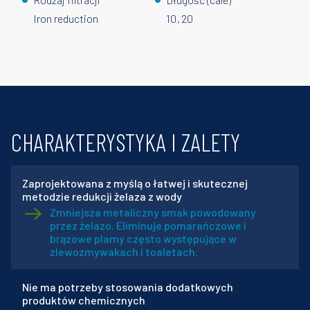
Iron reduction
10
20
CHARAKTERYSTYKA I ZALETY
Zaprojektowana z myślą o łatwej i skutecznej
metodzie redukcji żelaza z wody
Zmniejsza metaliczny smak powodowany
przez żelazo. Eliminuje pomarańczowe i
brązowe plamy często występujące w
zlewozmywakach i toaletach.
Nie ma potrzeby stosowania dodatkowych
produktów chemicznych