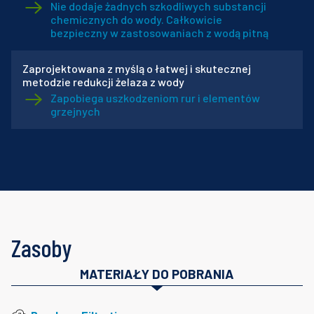
Nie dodaje żadnych szkodliwych substancji
chemicznych do wody. Całkowicie
bezpieczny w zastosowaniach z wodą pitną
Zaprojektowana z myślą o łatwej i skutecznej
metodzie redukcji żelaza z wody
Zapobiega uszkodzeniom rur i elementów
grzejnych
Zasoby
MATERIAŁY DO POBRANIA