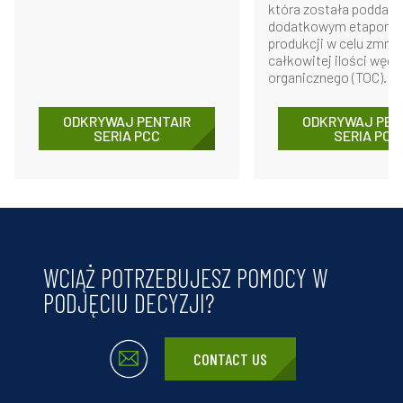
która została poddana
dodatkowym etapom 
produkcji w celu zmnie
całkowitej ilości węgl
organicznego (TOC).
ODKRYWAJ PENTAIR
ODKRYWAJ PEN
SERIA PCC
SERIA PCF
WCIĄŻ POTRZEBUJESZ POMOCY W
PODJĘCIU DECYZJI?
CONTACT US