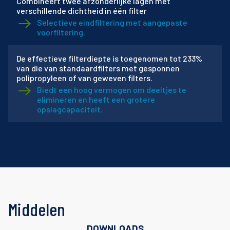
Combineert twee afzonderlijke lagen met
verschillende dichtheid in één filter
Selectieve eindfiltering met aangepaste
voorfiltering.
De effectieve filterdiepte is toegenomen tot 233%
van die van standaardfilters met gesponnen
polipropyleen of van geweven filters.
Biedt een hoog vermogen om deeltjes te
elimineren en heeft een grotere
opslagcapaciteit.
Middelen
DOWNLOADS