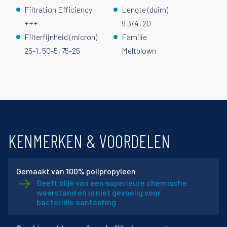
Filtration Efficiency
Lengte (duim)
+++
9 3/4
20
Filterfijnheid (micron)
Familie
25-1
50-5
75-25
Meltblown
KENMERKEN & VOORDELEN
Gemaakt van 100% polipropyleen
Geeft blijk van een superieure chemische
weerstand en is niet gevoelig voor
bacteriële aantasting