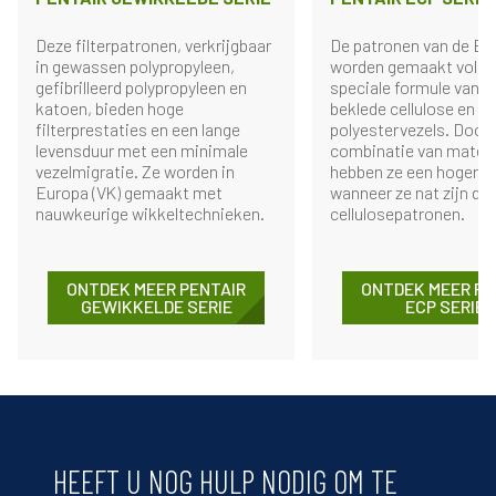
Deze filterpatronen, verkrijgbaar
De patronen van de EC
in gewassen polypropyleen,
worden gemaakt volge
gefibrilleerd polypropyleen en
speciale formule van m
katoen, bieden hoge
beklede cellulose en
filterprestaties en een lange
polyestervezels. Door 
levensduur met een minimale
combinatie van materi
vezelmigratie. Ze worden in
hebben ze een hogere 
Europa (VK) gemaakt met
wanneer ze nat zijn d
nauwkeurige wikkeltechnieken.
cellulosepatronen.
ONTDEK MEER PENTAIR
ONTDEK MEER PE
GEWIKKELDE SERIE
ECP SERIES
HEEFT U NOG HULP NODIG OM TE