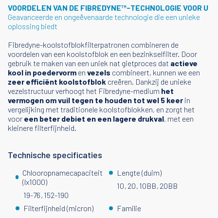
VOORDELEN VAN DE FIBREDYNE™-TECHNOLOGIE VOOR U
Geavanceerde en ongeëvenaarde technologie die een unieke
oplossing biedt
Fibredyne-koolstofblokfilterpatronen combineren de
voordelen van een koolstofblok en een bezinkselfilter. Door
gebruik te maken van een uniek nat gietproces dat
actieve
kool in poedervorm
en
vezels
combineert, kunnen we een
zeer efficiënt koolstofblok
creëren. Dankzij de unieke
vezelstructuur verhoogt het Fibredyne-medium
het
vermogen om vuil tegen te houden tot wel 5 keer
in
vergelijking met traditionele koolstofblokken, en zorgt het
voor
een beter debiet en een lagere drukval
, met een
kleinere filterfijnheid.
Technische specificaties
Chlooropnamecapaciteit
Lengte (duim)
(lx1000)
10
20
10BB
20BB
19-76
152-190
Filterfijnheid (micron)
Familie