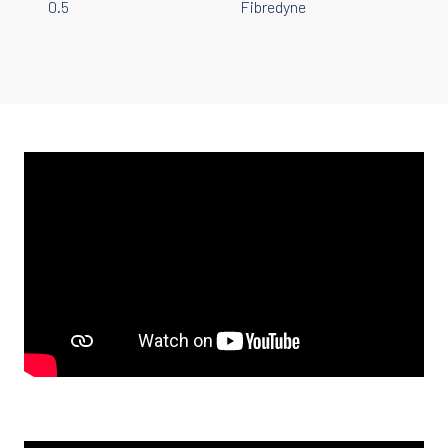
0.5
Fibredyne
Generic
Content