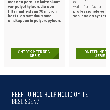
met een poreuze buitenkant
doeltreffende
van polyethyleen, die een
waterfiltratiepatronen
filterfijnheid van 70 micron
professionele verm
heeft, en met duurzame
van lood en cysten 
eindkappen in polypropyleen.
ONTDEK MEER RFC-
ONTDEK MEER 
SERIE
SERIE
HEEFT U NOG HULP NODIG OM TE
BESLISSEN?