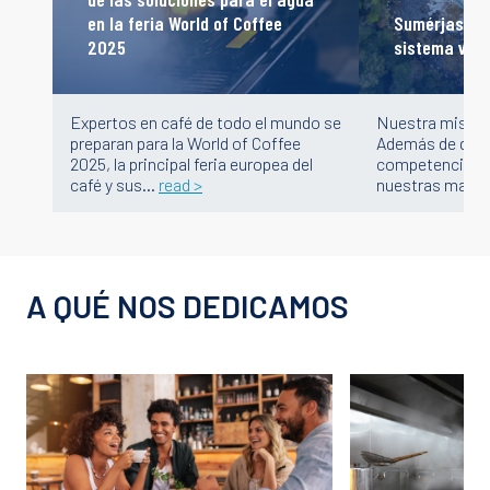
Sumérjase e
en la feria World of Coffee
sistema visu
2025
Nuestra misión 
Expertos en café de todo el mundo se
Además de difer
preparan para la World of Coffee
competencia, cu
2025, la principal feria europea del
nuestras marc
café y sus…
read >
A QUÉ NOS DEDICAMOS