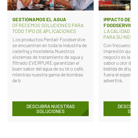
GESTIONAMOS EL AGUA
IMPACTO DEL 
OFRECEMOS SOLUCIONES PARA
FOODSERVICE
TODO TIPO DE APLICACIONES
LA CALIDAD DE
PARA SU NEGOC
Los productos Pentair Foodservice
se encuentran en toda la industria de
Con frecuencia, l
catering y hostelería.Nuestros
impresión que el 
sistemas de tratamiento de agua y
negocio es la bebi
filtrado EVERPURE garantizan el
sabor u olor de s
buen sabor del agua de su té o café,
bebida de dispen
mientras nuestra gama de bombas
fuera el esperado,
de b
advertirá.
DESCUBRA NUESTRAS
DESCUBR
SOLUCIONES
SOL