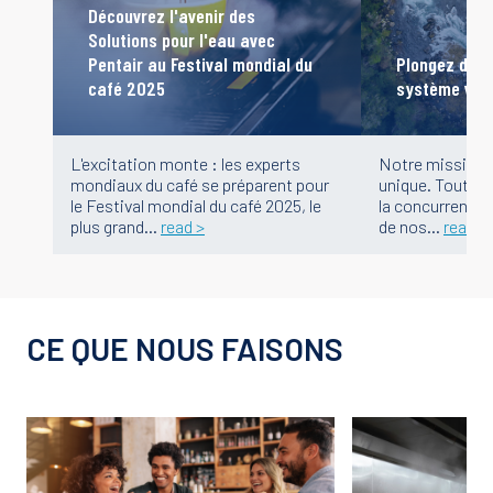
Découvrez l'avenir des
Solutions pour l'eau avec
Plongez dans
Pentair au Festival mondial du
système visu
café 2025
Notre mission c
L'excitation monte : les experts
unique. Tout en
mondiaux du café se préparent pour
la concurrence, 
le Festival mondial du café 2025, le
de nos…
read >
plus grand…
read >
CE QUE NOUS FAISONS