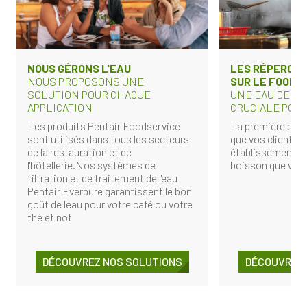
NOUS GÉRONS L'EAU
LES RÉPERCUS
NOUS PROPOSONS UNE
SUR LE FOODS
SOLUTION POUR CHAQUE
UNE EAU DE QU
APPLICATION
CRUCIALE POUR
Les produits Pentair Foodservice
La première et l
sont utilisés dans tous les secteurs
que vos clients o
de la restauration et de
établissement es
l'hôtellerie.Nos systèmes de
boisson que vous
filtration et de traitement de l'eau
Pentair Everpure garantissent le bon
goût de l'eau pour votre café ou votre
thé et not
DÉCOUVREZ NOS SOLUTIONS
DÉCOUVREZ 