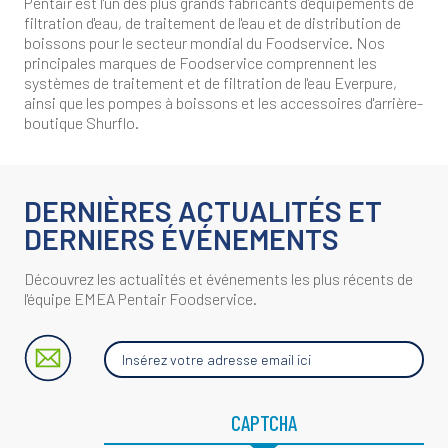
Pentair est l'un des plus grands fabricants d'équipements de
filtration d'eau, de traitement de l'eau et de distribution de
boissons pour le secteur mondial du Foodservice. Nos
principales marques de Foodservice comprennent les
systèmes de traitement et de filtration de l'eau Everpure,
ainsi que les pompes à boissons et les accessoires d'arrière-
boutique Shurflo.
DERNIÈRES ACTUALITÉS ET
DERNIERS ÉVÉNEMENTS
Découvrez les actualités et événements les plus récents de
l'équipe EMEA Pentair Foodservice.
Insérez
votre
adresse
email
ici
CAPTCHA