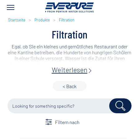
PFADNAVIGATION
Startseite
Produkte
Filtration
Filtration
Egal, ob Sie ein kleines und gemütliches Restaurant oder
eine Kantine betreiben, die Hunderte von hungrigen Schülern
in einer Schule versorgt. Wasser ist die Zutat für Ihren
Erfolg. Unser Aktivkohle-basiertes Filtersortiment ist das
Weiterlesen
umfangreichste, auf dem Markt erhältliche Sortiment, das
Ihnen die für Ihre ganz speziellen Anforderungen passende
Lösung bietet.
< Back
Filtern nach
Working Pressure (bar)
Application
Brand
Industry