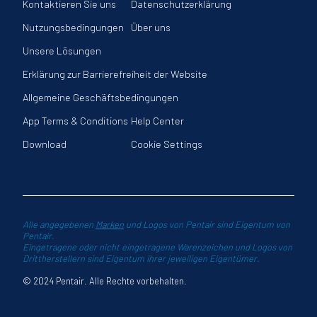
Kontaktieren Sie uns
Datenschutzerklärung
Nutzungsbedingungen
Über uns
Unsere Lösungen
Erklärung zur Barrierefreiheit der Website
Allgemeine Geschäftsbedingungen
App Terms & Conditions
Help Center
Download
Cookie Settings
Alle angegebenen
Marken
und Logos von Pentair sind Eigentum von
Pentair.
Eingetragene oder nicht eingetragene Warenzeichen und Logos von
Drittherstellern sind Eigentum ihrer jeweiligen Eigentümer.
© 2024 Pentair. Alle Rechte vorbehalten.
e Aktionen auflisten