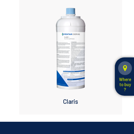
Where
to buy
?
Claris