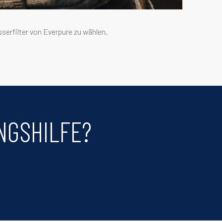
serfilter von Everpure zu wählen.
NGSHILFE?