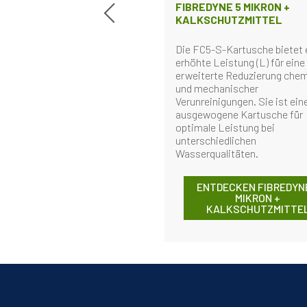
FIBREDYNE 5 MIKRON +
KALKSCHUTZMITTEL
Die FC5-S-Kartusche bietet 
erhöhte Leistung (L) für eine
erweiterte Reduzierung che
und mechanischer
Verunreinigungen. Sie ist ein
ausgewogene Kartusche für
optimale Leistung bei
unterschiedlichen
Wasserqualitäten.
ENTDECKEN FIBREDYN
MIKRON +
KALKSCHUTZMITTE