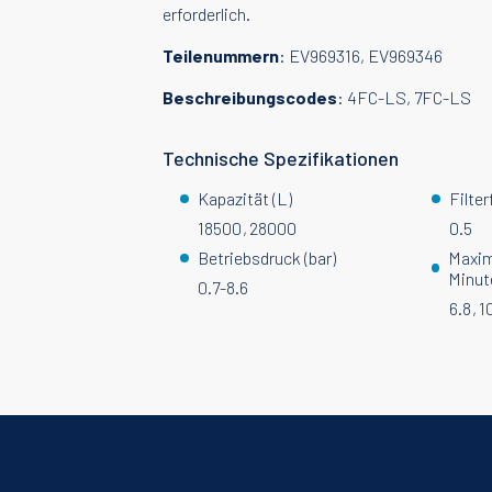
erforderlich.
Teilenummern
: EV969316, EV969346
Beschreibungscodes
: 4FC-LS, 7FC-LS
Technische Spezifikationen
Kapazität (L)
Filter
18500
28000
0.5
Betriebsdruck (bar)
Maxim
Minut
0.7-8.6
6.8
1