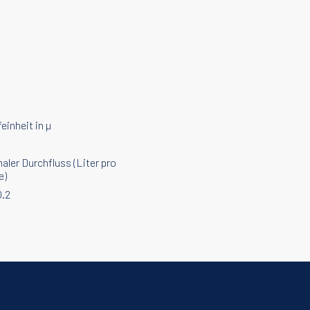
feinheit in µ
aler Durchfluss (Liter pro
e)
0.2