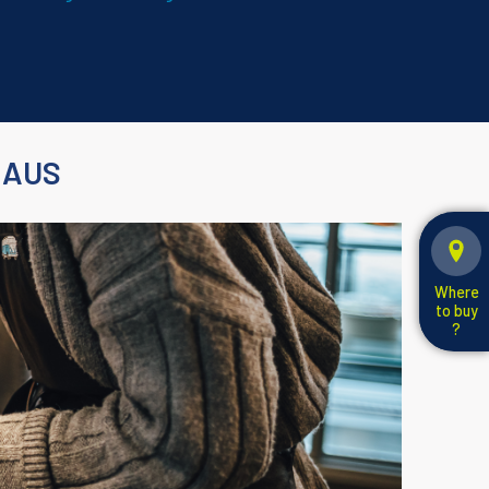
 AUS
Where
to buy
?