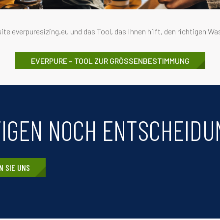
te everpuresizing.eu und das Tool, das Ihnen hilft, den richtigen Was
EVERPURE – TOOL ZUR GRÖSSENBESTIMMUNG
TIGEN NOCH ENTSCHEIDU
N SIE UNS