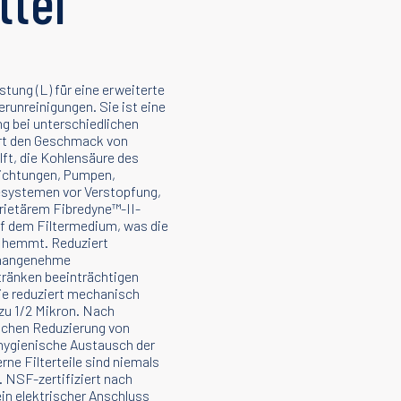
ttel
tung (L) für eine erweiterte
unreinigungen. Sie ist eine
g bei unterschiedlichen
ert den Geschmack von
ft, die Kohlensäure des
Dichtungen, Pumpen,
esystemen vor Verstopfung,
prietärem Fibredyne™-II-
f dem Filtermedium, was die
 hemmt. Reduziert
unangenehme
tränken beeinträchtigen
ie reduziert mechanisch
 zu 1/2 Mikron. Nach
schen Reduzierung von
 hygienische Austausch der
rne Filterteile sind niemals
NSF-zertifiziert nach
 elektrischer Anschluss