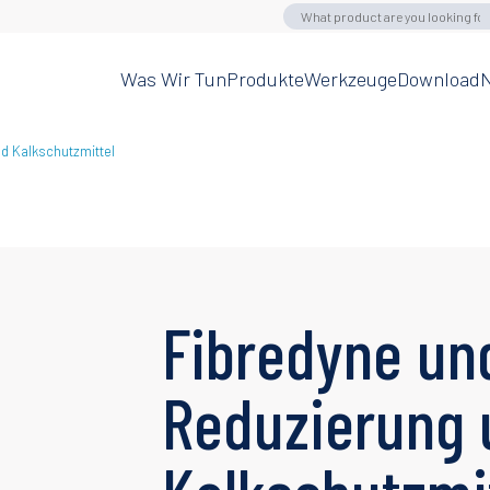
Was Wir Tun
Produkte
Werkzeuge
Download
N
d Kalkschutzmittel
Fibredyne und
Reduzierung 