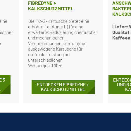
FIBREDYNE +
ANSCHW
KALKSCHUTZMITTEL
BAKTERI
KALKSC
eine
Die FC-S-Kartusche bietet eine
erhöhte Leistung (L) für eine
Liefert 
mischer
erweiterte Reduzierung chemischer
Qualität 
und mechanischer
Kaffeea
e
Verunreinigungen. Sie ist eine
ausgewogene Kartusche für
optimale Leistung bei
unterschiedlichen
Wasserqualitäten.
E 5
ENTDEC
ENTDECKEN FIBREDYNE +
UND B
L
KALKSCHUTZMITTEL
KA