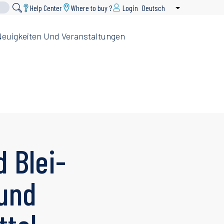
Help Center
Where to buy ?
Login
Deutsch
Weitere Aktione
euigkeiten Und Veranstaltungen
 Blei-
und