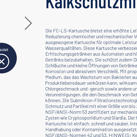
Kalkschutzmi
Die FC-LS-Kartusche bietet eine erhöhte Leis
Reduzierung chemischer und mechanischer Ver
ausgewogene Kartusche für optimale Leistun
Wasserqualitäten. Diese Kartusche verbess
Erfrischungsgetränken aus Automaten und hil
Getränks beizubehalten. Sie schützt zudem 
Schläuche und kleine Öffnungen von Getränk
Korrosion und abrasivem Verschleiß. Mit pro
Medium, das das Wachstum von Bakterien au
Produktlebensdauer verkürzen kann, wirksam
Chlorgeschmack und -geruch sowie andere 
Verunreinigungen, die den Geschmack von Ge
können. Die Submikron-Filtrationstechnolog
Schmutz und Partikel mit einer Größe von bis
NSF/ANSI-Norm 53 zertifiziert zur mechani
Zysten wie Cryptosporidium und Giardia. Der
Kartusche ist einfach, schnell und sauber, inte
Handhabung oder Kontamination ausgesetzt. 
NSF/ANSI-Normen 42 und 53. HINWEIS: Kein