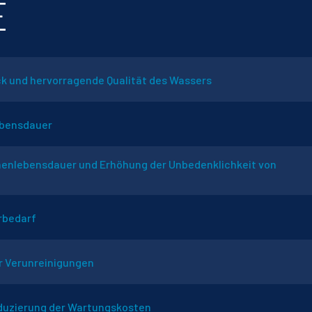
E
 und hervorragende Qualität des Wassers
ebensdauer
henlebensdauer und Erhöhung der Unbedenklichkeit von
rbedarf
 Verunreinigungen
duzierung der Wartungskosten