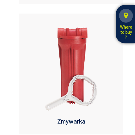
Where
to buy
?
Zmywarka