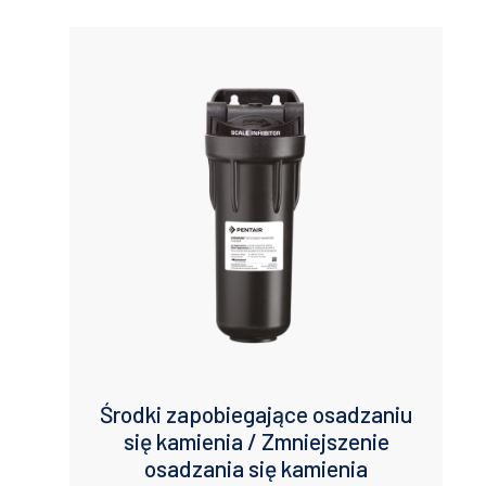
Maximum Flow (lpm)
Application
Brand
Industry
Working Pressure (bar)
Inlet Outlet Size
Max Temp
Dimensions
Środki zapobiegające osadzaniu
się kamienia / Zmniejszenie
osadzania się kamienia