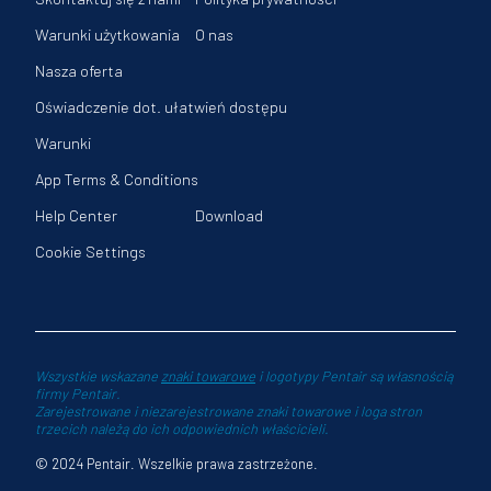
Warunki użytkowania
O nas
Nasza oferta
Oświadczenie dot. ułatwień dostępu
Warunki
App Terms & Conditions
Help Center
Download
Cookie Settings
Wszystkie wskazane
znaki towarowe
i logotypy Pentair są własnością
firmy Pentair.
Zarejestrowane i niezarejestrowane znaki towarowe i loga stron
trzecich należą do ich odpowiednich właścicieli.
© 2024 Pentair. Wszelkie prawa zastrzeżone.
 dodatkowe kolumny