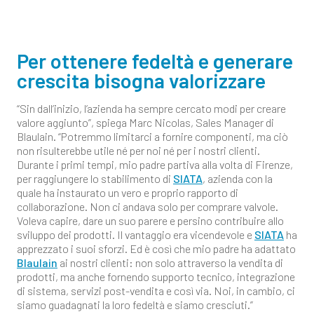
Per ottenere fedeltà e generare
crescita bisogna valorizzare
“Sin dall’inizio, l’azienda ha sempre cercato modi per creare
valore aggiunto”, spiega Marc Nicolas, Sales Manager di
Blaulain. “Potremmo limitarci a fornire componenti, ma ciò
non risulterebbe utile né per noi né per i nostri clienti.
Durante i primi tempi, mio padre partiva alla volta di Firenze,
per raggiungere lo stabilimento di
SIATA
, azienda con la
quale ha instaurato un vero e proprio rapporto di
collaborazione. Non ci andava solo per comprare valvole.
Voleva capire, dare un suo parere e persino contribuire allo
sviluppo dei prodotti. Il vantaggio era vicendevole e
SIATA
ha
apprezzato i suoi sforzi. Ed è così che mio padre ha adattato
Blaulain
ai nostri clienti: non solo attraverso la vendita di
prodotti, ma anche fornendo supporto tecnico, integrazione
di sistema, servizi post-vendita e così via. Noi, in cambio, ci
siamo guadagnati la loro fedeltà e siamo cresciuti.”