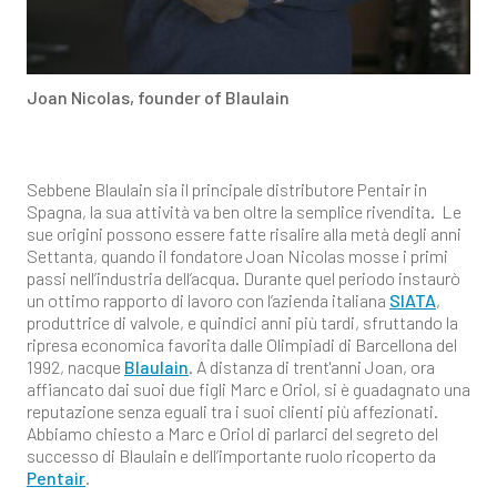
Joan Nicolas, founder of Blaulain
Sebbene Blaulain sia il principale distributore Pentair in
Spagna, la sua attività va ben oltre la semplice rivendita. Le
sue origini possono essere fatte risalire alla metà degli anni
Settanta, quando il fondatore Joan Nicolas mosse i primi
passi nell’industria dell’acqua. Durante quel periodo instaurò
un ottimo rapporto di lavoro con l’azienda italiana
SIATA
,
produttrice di valvole, e quindici anni più tardi, sfruttando la
ripresa economica favorita dalle Olimpiadi di Barcellona del
1992, nacque
Blaulain
. A distanza di trent'anni Joan, ora
affiancato dai suoi due figli Marc e Oriol, si è guadagnato una
reputazione senza eguali tra i suoi clienti più affezionati.
Abbiamo chiesto a Marc e Oriol di parlarci del segreto del
successo di Blaulain e dell’importante ruolo ricoperto da
Pentair
.