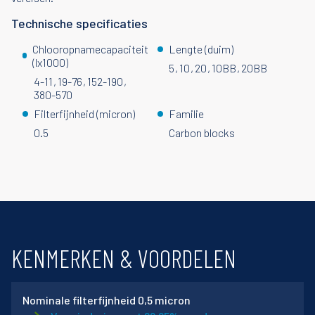
Technische specificaties
Chlooropnamecapaciteit
Lengte (duim)
(lx1000)
5
10
20
10BB
20BB
4-11
19-76
152-190
380-570
Filterfijnheid (micron)
Familie
0.5
Carbon blocks
KENMERKEN & VOORDELEN
Nominale filterfijnheid 0,5 micron