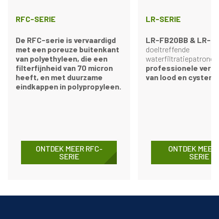
RFC-SERIE
LR-SERIE
De RFC-serie is vervaardigd
LR-FB20BB & LR-10
met een poreuze buitenkant
doeltreffende
van polyethyleen, die een
waterfiltratiepatronen
filterfijnheid van 70 micron
professionele verm
heeft, en met duurzame
van lood en cysten 
eindkappen in polypropyleen.
ONTDEK MEER RFC-
ONTDEK MEER 
SERIE
SERIE