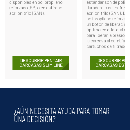
disponibles en polipropileno
estándar son de polipr
reforzado (PP) o en estireno
duradero o de estireno
acrilonitrilo (SAN).
acrilonitrilo (SAN). La
polipropileno reforzad
un botón de liberación
óptimo en el lateral de
para liberar la presión 
la carcasa al cambiar l
cartuchos de filtrado.
DESCUBRIR PENTAIR
DESCUBRIR PEN
CARCASAS SLIM LINE
CARCASAS EST
¿AÚN NECESITA AYUDA PARA TOMAR
UNA DECISIÓN?