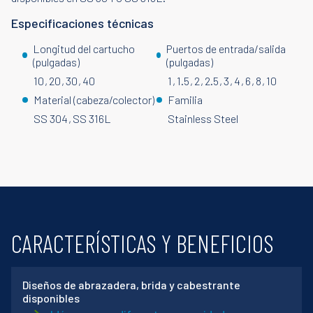
Especificaciones técnicas
Longitud del cartucho
Puertos de entrada/salida
(pulgadas)
(pulgadas)
10
20
30
40
1
1.5
2
2.5
3
4
6
8
10
Material (cabeza/colector)
Familia
SS 304
SS 316L
Stainless Steel
CARACTERÍSTICAS Y BENEFICIOS
Diseños de abrazadera, brida y cabestrante
disponibles