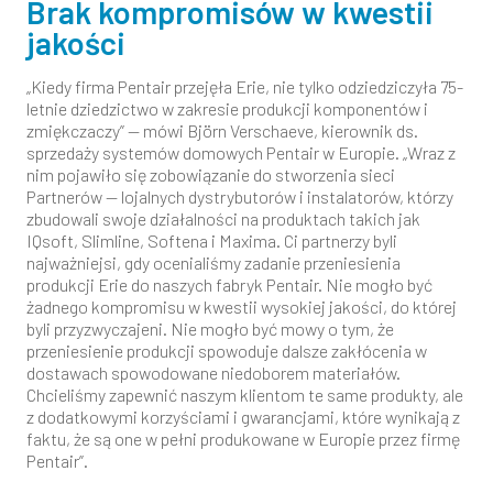
Brak kompromisów w kwestii
jakości
„Kiedy firma Pentair przejęła Erie, nie tylko odziedziczyła 75-
letnie dziedzictwo w zakresie produkcji komponentów i
zmiękczaczy” — mówi Björn Verschaeve, kierownik ds.
sprzedaży systemów domowych Pentair w Europie. „Wraz z
nim pojawiło się zobowiązanie do stworzenia sieci
Partnerów — lojalnych dystrybutorów i instalatorów, którzy
zbudowali swoje działalności na produktach takich jak
IQsoft, Slimline, Softena i Maxima. Ci partnerzy byli
najważniejsi, gdy ocenialiśmy zadanie przeniesienia
produkcji Erie do naszych fabryk Pentair. Nie mogło być
żadnego kompromisu w kwestii wysokiej jakości, do której
byli przyzwyczajeni. Nie mogło być mowy o tym, że
przeniesienie produkcji spowoduje dalsze zakłócenia w
dostawach spowodowane niedoborem materiałów.
Chcieliśmy zapewnić naszym klientom te same produkty, ale
z dodatkowymi korzyściami i gwarancjami, które wynikają z
faktu, że są one w pełni produkowane w Europie przez firmę
Pentair”.