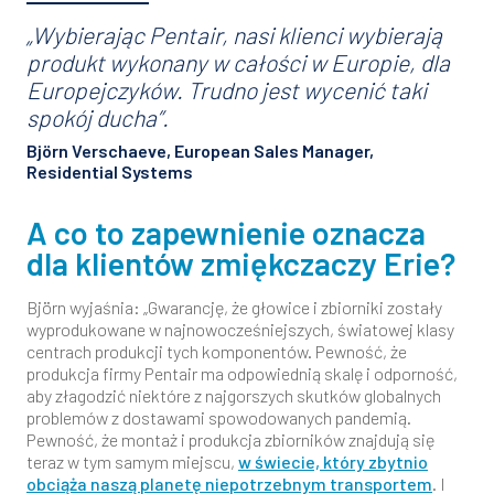
„Wybierając Pentair, nasi klienci wybierają
produkt wykonany w całości w Europie, dla
Europejczyków. Trudno jest wycenić taki
spokój ducha”.
Björn Verschaeve, European Sales Manager,
Residential Systems
A co to zapewnienie oznacza
dla klientów zmiękczaczy Erie?
Björn wyjaśnia: „Gwarancję, że głowice i zbiorniki zostały
wyprodukowane w najnowocześniejszych, światowej klasy
centrach produkcji tych komponentów. Pewność, że
produkcja firmy Pentair ma odpowiednią skalę i odporność,
aby złagodzić niektóre z najgorszych skutków globalnych
problemów z dostawami spowodowanych pandemią.
Pewność, że montaż i produkcja zbiorników znajdują się
teraz w tym samym miejscu,
w świecie, który zbytnio
obciąża naszą planetę niepotrzebnym transportem
. I