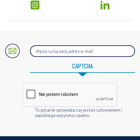
Wpisz
tutaj
swój
adres
CAPTCHA
e-
mail
To pytanie sprawdza czy jesteś człowiekiem i
zapobiega wysyłaniu spamu.