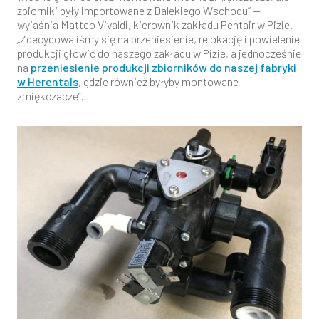
zbiorniki były importowane z Dalekiego Wschodu” —
wyjaśnia Matteo Vivaldi, kierownik zakładu Pentair w Pizie.
„Zdecydowaliśmy się na przeniesienie, relokację i powielenie
produkcji głowic do naszego zakładu w Pizie, a jednocześnie
na
przeniesienie produkcji zbiorników do naszej fabryki
w Herentals
, gdzie również byłyby montowane
zmiękczacze”.