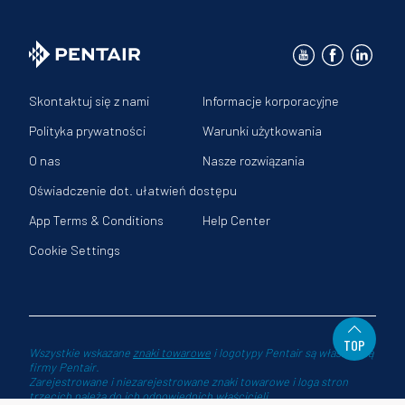
Skontaktuj się z nami
Informacje korporacyjne
Polityka prywatności
Warunki użytkowania
O nas
Nasze rozwiązania
Oświadczenie dot. ułatwień dostępu
App Terms & Conditions
Help Center
Cookie Settings
TOP
Wszystkie wskazane
znaki towarowe
i logotypy Pentair są własnością
firmy Pentair.
Zarejestrowane i niezarejestrowane znaki towarowe i loga stron
trzecich należą do ich odpowiednich właścicieli.