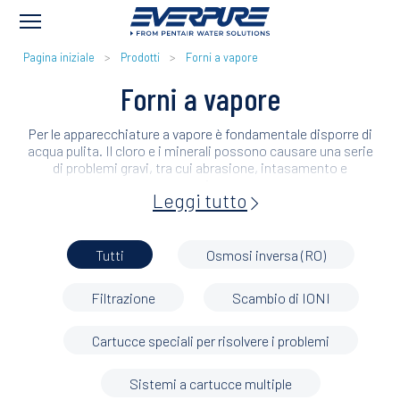
BRICIOLE
Pagina iniziale
Prodotti
Forni a vapore
DI
Forni a vapore
PANE
Per le apparecchiature a vapore è fondamentale disporre di
acqua pulita. Il cloro e i minerali possono causare una serie
di problemi gravi, tra cui abrasione, intasamento e
corrosione.
Leggi tutto
Tutto ciò può causare un aumento dei costi energetici e di
manutenzione e la rottura delle apparecchiature.
Everpure offre prodotti per il vapore che consentono di
ridurre gli interventi di decalcificazione, migliorano
Tutti
Osmosi inversa (RO)
l'efficienza e contribuiscono a prolungare la vita delle
apparecchiature a vapore.
Filtrazione
Scambio di IONI
Cartucce speciali per risolvere i problemi
Sistemi a cartucce multiple