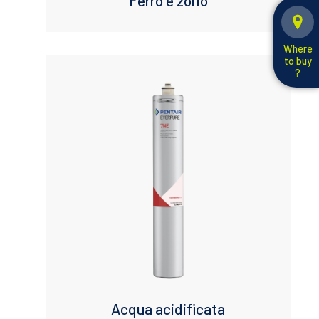
Ferro e zolfo
Where
to buy
?
Acqua acidificata