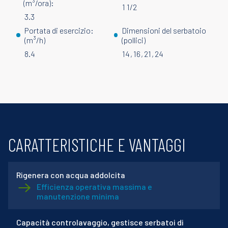
(m³/ora):
1 1/2
3.3
Portata di esercizio:
Dimensioni del serbatoio
(m³/h)
(pollici)
8.4
14
16
21
24
CARATTERISTICHE E VANTAGGI
Rigenera con acqua addolcita
Efficienza operativa massima e
manutenzione minima
Capacità controlavaggio, gestisce serbatoi di