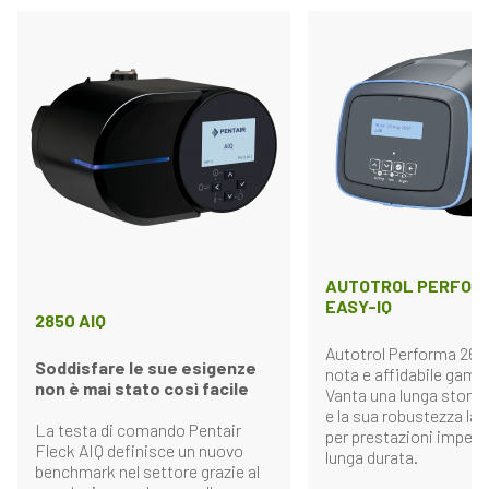
AUTOTROL PERFORM
EASY-IQ
2850 AIQ
Autotrol Performa 269 r
Soddisfare le sue esigenze
nota e affidabile gam
non è mai stato così facile
Vanta una lunga storia
e la sua robustezza la 
La testa di comando Pentair
per prestazioni impegn
Fleck AIQ definisce un nuovo
lunga durata.
benchmark nel settore grazie al