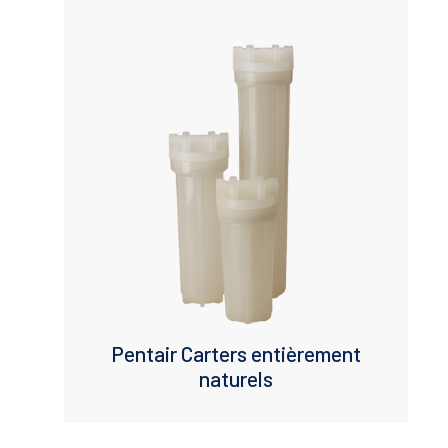
Inlet / Outlet ports (inches)
Material (Head / Sump)
Family
Pentair Carters entièrement
naturels