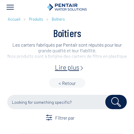
FIL
Accueil
Produits
Boîtiers
D'ARIANE
Boîtiers
Les carters fabriqués par Pentair sont réputés pour leur
grande qualité et leur fiabilité.
Nos produits sont à l'origine des carters de filtre en plastique
qui constituent la norme aujourd'hui et forment la base des
Lire plus
produits de filtration actuels de Pentair.
< Retour
Filtrer par
Cartridge Length (inches)
Application
Brand
Industry
Obsolète
(3)