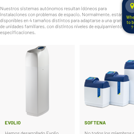
Nuestros sistemas autónomos resultan idóneos para
instalaciones con problemas de espacio. Normalmente, están
Whe
disponibles en 4 tamaños distintos para adaptarse a una gran gama
to 
de unidades familiares, con distintos niveles de equipamiento y
?
especificaciones.
EVOLIO
SOFTENA
Hemos desarrollado Evolio
No todos los miembros d