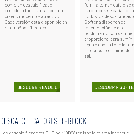
como un descalcificador
familia toman café o se a
completo fácil de usar con un
pero todos se bañan o d
diseño moderno y atractivo.
Todos los descalcificad
Cada versión está disponible en
Softena disponen de
4 tamaños diferentes.
regeneración de alto
rendimiento con salmuer
proporcional para sumini
agua blanda a toda la fam
un consumo mínimo de a
sal.
DESCUBRIR EVOLIO
DESCUBRIR SOFT
DESCALCIFICADORES BI-BLOCK
Los descalcificadores Bi-Block (BBS) realizan la misma labor que