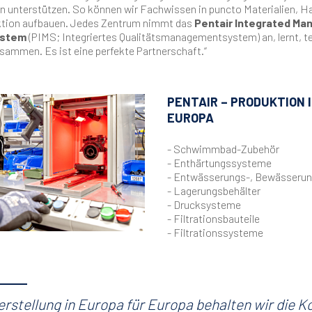
 unterstützen. So können wir Fachwissen in puncto Materialien, 
ktion aufbauen. Jedes Zentrum nimmt das
Pentair Integrated M
ystem
(PIMS; Integriertes Qualitätsmanagementsystem) an, lernt, te
usammen. Es ist eine perfekte Partnerschaft.“
PENTAIR – PRODUKTION 
EUROPA
- Schwimmbad-Zubehör
- Enthärtungssysteme
- Entwässerungs-, Bewässeru
- Lagerungsbehälter
- Drucksysteme
- Filtrationsbauteile
- Filtrationssysteme
rstellung in Europa für Europa behalten wir die Ko