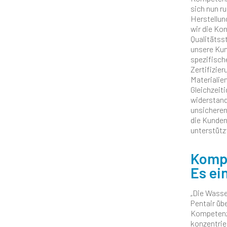
sich nun r
Herstellun
wir die Kon
Qualitätsst
unsere Kun
spezifisch
Zertifizie
Materialie
Gleichzeiti
widerstand
unsicheren
die Kunden
unterstützt
Komp
Es ei
„Die Wasse
Pentair üb
Kompetenzz
konzentrie