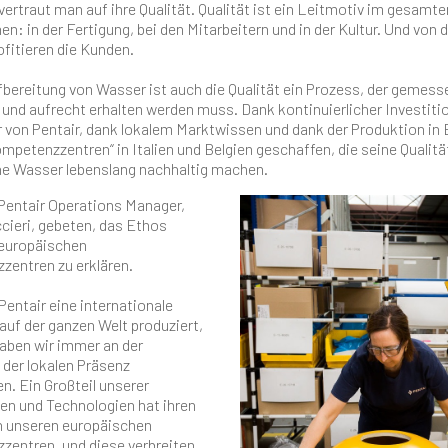
vertraut man auf ihre Qualität. Qualität ist ein Leitmotiv im gesamte
: in der Fertigung, bei den Mitarbeitern und in der Kultur. Und von 
ofitieren die Kunden.
fbereitung von Wasser ist auch die Qualität ein Prozess, der gemess
und aufrecht erhalten werden muss. Dank kontinuierlicher Investitio
r von Pentair, dank lokalem Marktwissen und dank der Produktion in
ompetenzzentren“ in Italien und Belgien geschaffen, die seine Qualitä
e Wasser lebenslang nachhaltig machen.
Pentair Operations Manager,
cieri, gebeten, das Ethos
 europäischen
entren zu erklären.
Pentair eine internationale
 auf der ganzen Welt produziert,
aben wir immer an der
der lokalen Präsenz
n. Ein Großteil unserer
en und Technologien hat ihren
n unseren europäischen
entren, und diese verbreiten