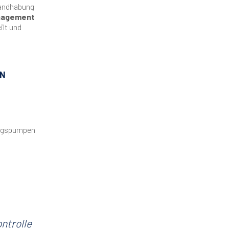
Handhabung
anagement
ilt und
IN
ngspumpen
ntrolle