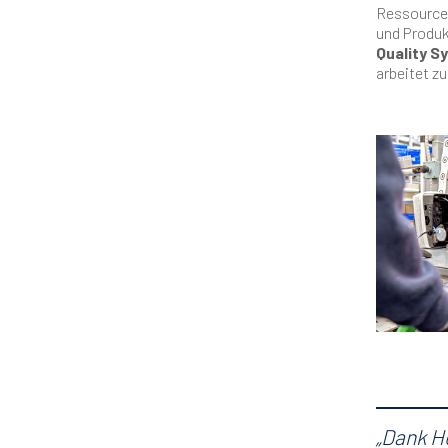
Ressourcen
und Produ
Quality S
arbeitet z
„Dank He