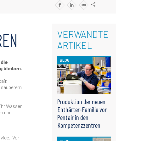
VERWANDTE
REN
ARTIKEL
BLOG
 die
g bleiben.
air.
n sauberem
Produktion der neuen
ihr Wasser
Enthärter-Familie von
en und
Pentair in den
Kompetenzzentren
rvice. Vor
BLOG