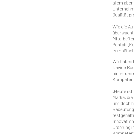
allem aber 
Unternehmen
Qualität pr
Wie die Au
überwacht 
Mitarbeite
Pentair „K
europäisch
Wir haben 
Davide Buc
hinter den
Kompetenzz
„Heute ist 
Marke, die
und doch h
Bedeutung 
festgehalte
Innovation
Ursprung i
Kompetenzz