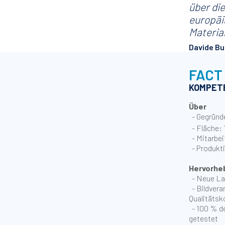
über di
europäi
Materia
Davide Bu
FACT
KOMPETE
Über
- Gegründ
- Fläche:
- Mitarbei
- Produkti
Hervorhe
- Neue Lab
- Bildvera
Qualitätsk
- 100 % de
getestet