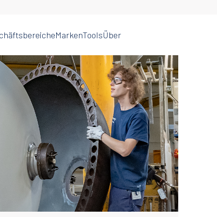
chäftsbereiche
Marken
Tools
Über
Water
Agricultural Spray Nozzles &
Supply
Pumps