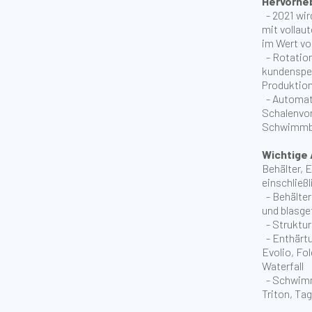
Hervorhe
- 2021 wir
mit volla
im Wert von
- Rotatio
kundenspez
Produktio
- Automat
Schalenvo
Schwimmba
Wichtige
Behälter, 
einschließl
- Behälter
und blasge
- Struktur
- Enthärtu
Evolio, Fo
Waterfall
- Schwimmb
Triton, Tag