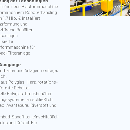
bung der Technologien
d eine neue Blasformmaschine
utomatischem Roboterhandling
 1,7 Mio. € installiert
nsformung und
ifische Behälter-
nsanlagen
isierte
rformmaschine für
d-Filteranlage
 Ausgänge
Enthärter und Anlagenmontage,
ich:
 aus Polyglas, Harz, rotations-
formte Behälter
elle Polyglas-Druckbehälter
ngssysteme, einschließlich
leo, Avantapure, Riversoft und
ad-Sandfilter, einschließlich
elus und Cristal-Flo