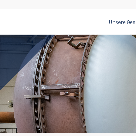
Unsere Ges
Home Water
Water
oodservice
Treatment
Disposal