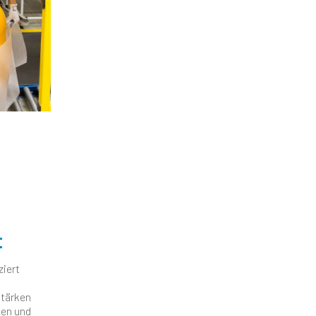
t
ziert
Stärken
men und