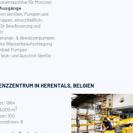
ckelmaschine für Motoren
 Ausgänge
von Ventilen, Pumpen und
ruppen, einschließlich:
für Bewässerung und
it
erungs- & Abwasserpumpen
zur Wasserbeaufschlagung
mbad-Pumpen
Fleck- und Autotrol-Ventile
NZZENTRUM IN HERENTALS, BELGIEN
et: 1964
2
 9.000 m
ter: 100
onslinien: 8