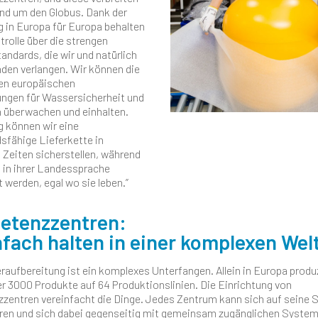
und um den Globus. Dank der
g in Europa für Europa behalten
trolle über die strengen
andards, die wir und natürlich
den verlangen. Wir können die
en europäischen
rungen für Wassersicherheit und
n überwachen und einhalten.
g können wir eine
sfähige Lieferkette in
 Zeiten sicherstellen, während
 in ihrer Landessprache
 werden, egal wo sie leben.”
etenzzentren:
nfach halten in einer komplexen Wel
raufbereitung ist ein komplexes Unterfangen. Allein in Europa produ
er 3000 Produkte auf 64 Produktionslinien. Die Einrichtung von
entren vereinfacht die Dinge. Jedes Zentrum kann sich auf seine 
ren und sich dabei gegenseitig mit gemeinsam zugänglichen Syste