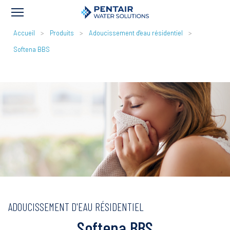
FIL
Accueil
Produits
Adoucissement d'eau résidentiel
D'ARIANE
Softena BBS
ADOUCISSEMENT D'EAU RÉSIDENTIEL
Softena BBS