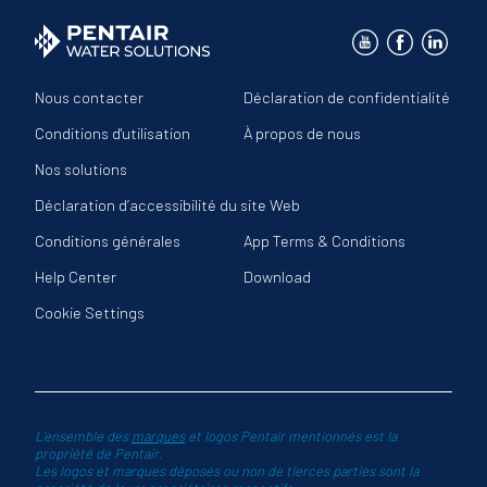
Nous contacter
Déclaration de confidentialité
Conditions d'utilisation
À propos de nous
Nos solutions
Déclaration d’accessibilité du site Web
Conditions générales
App Terms & Conditions
Help Center
Download
Cookie Settings
L'ensemble des
marques
et logos Pentair mentionnés est la
propriété de Pentair.
Les logos et marques déposés ou non de tierces parties sont la