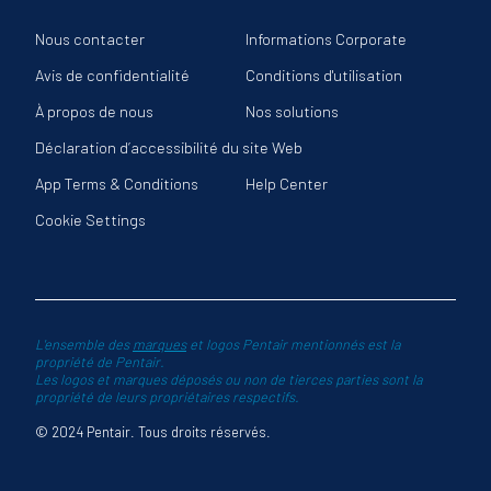
Nous contacter
Informations Corporate
Avis de confidentialité
Conditions d'utilisation
À propos de nous
Nos solutions
Déclaration d’accessibilité du site Web
App Terms & Conditions
Help Center
Cookie Settings
L'ensemble des
marques
et logos Pentair mentionnés est la
propriété de Pentair.
Les logos et marques déposés ou non de tierces parties sont la
propriété de leurs propriétaires respectifs.
© 2024 Pentair. Tous droits réservés.
 les actions supplémentaires