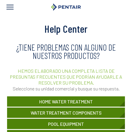
Content
Help Center
¿TIENE PROBLEMAS CON ALGUNO DE
NUESTROS PRODUCTOS?
HEMOS ELABORADO UNA COMPLETA LISTA DE
PREGUNTAS FRECUENTES QUE PODRÍAN AYUDARLE A
RESOLVER SU PROBLEMA.
Seleccione su unidad comercial y busque su respuesta.
Image
HELP
HOME WATER TREATMENT
CENTER
Image
TEXT
HELP
WATER TREATMENT COMPONENTS
CENTER
Image
TEXT
HELP
POOL EQUIPMENT
CENTER